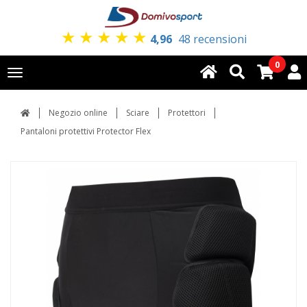
★
★
★
★
★
4,96
48 recensioni
0
Toggle
navigation
Negozio online
Sciare
Protettori
Pantaloni protettivi Protector Flex