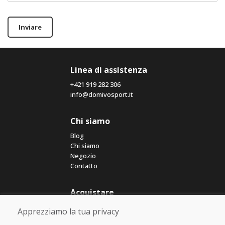
Inviare
Linea di assistenza
+421 919 282 306
info@domivosport.it
Chi siamo
Blog
Chi siamo
Negozio
Contatto
Acquistare
Negozio online
Apprezziamo la tua privacy
Termini e condizioni commerciali