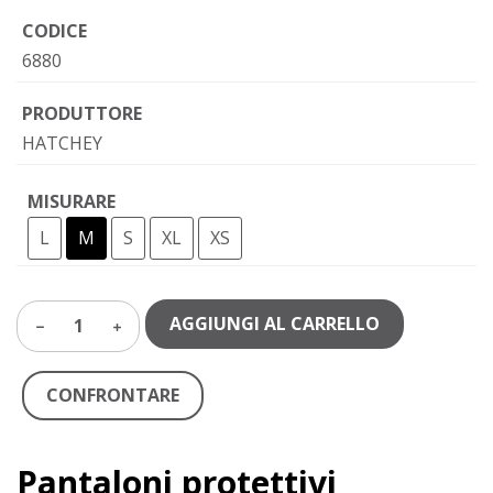
CODICE
6880
PRODUTTORE
HATCHEY
MISURARE
L
M
S
XL
XS
AGGIUNGI AL CARRELLO
1
CONFRONTARE
Pantaloni protettivi