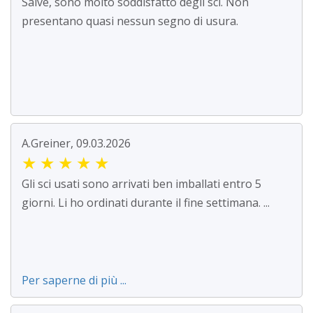
Salve, sono molto soddisfatto degli sci. Non
presentano quasi nessun segno di usura.
A.Greiner, 09.03.2026
★
★
★
★
★
Gli sci usati sono arrivati ben imballati entro 5
giorni. Li ho ordinati durante il fine settimana. ...
Per saperne di più ...