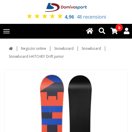
★
★
★
★
★
4,96
48 recensioni
0
Toggle
navigation
Negozio online
Snowboard
Snowboard
Snowboard HATCHEY Drift junior