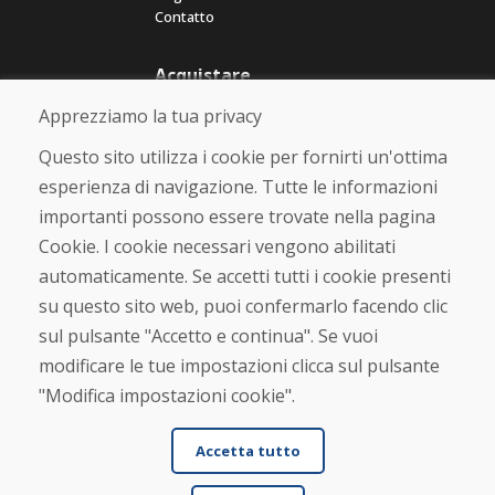
Contatto
Acquistare
Negozio online
Apprezziamo la tua privacy
Termini e condizioni commerciali
Spedizione e pagamento
Questo sito utilizza i cookie per fornirti un'ottima
Rimostranza
esperienza di navigazione. Tutte le informazioni
Reso e cambio merce
importanti possono essere trovate nella pagina
Protezione dei dati personali
Cookies
Cookie. I cookie necessari vengono abilitati
automaticamente. Se accetti tutti i cookie presenti
Verificato dai clienti
su questo sito web, puoi confermarlo facendo clic
★
★
★
★
★
sul pulsante "Accetto e continua". Se vuoi
modificare le tue impostazioni clicca sul pulsante
"Modifica impostazioni cookie".
Accetta tutto