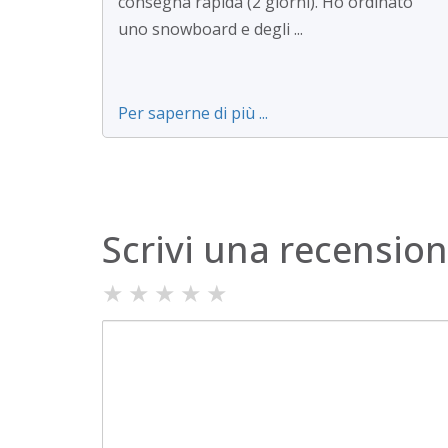
consegna rapida (2 giorni). Ho ordinato
uno snowboard e degli ...
Per saperne di più ...
Scrivi una recensio
★
★
★
★
★