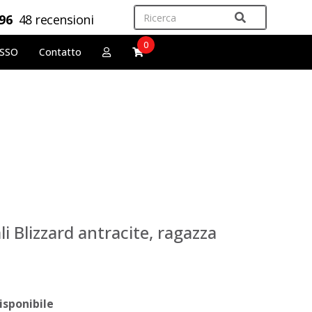
,96
48 recensioni
0
OSSO
Contatto
i Blizzard antracite, ragazza
isponibile