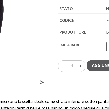
STATO
N
CODICE
7
PRODUTTORE
B
MISURARE
AGGIUNG
1
>
mici sono la scelta ideale come strato inferiore sotto i pant
 pantaloni termici neri e rosa hanno un modo speciale di lavo