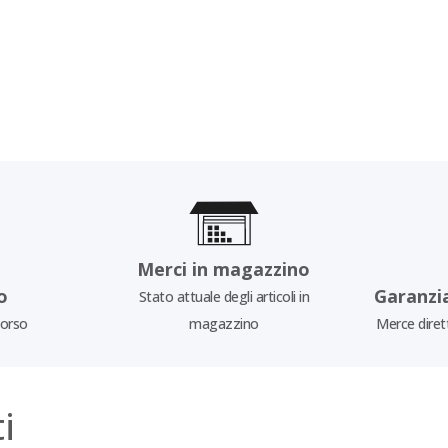
Merci in magazzino
o
Garanzi
Stato attuale degli articoli in
borso
magazzino
Merce diret
i