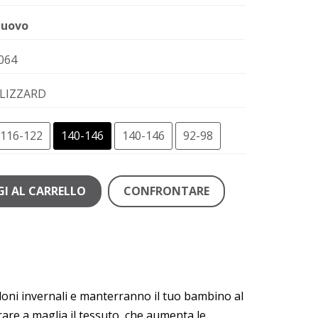
uovo
064
LIZZARD
116-122
140-146
140-146
92-98
I AL CARRELLO
CONFRONTARE
aloni invernali e manterranno il tuo bambino al
rare a maglia il tessuto, che aumenta le