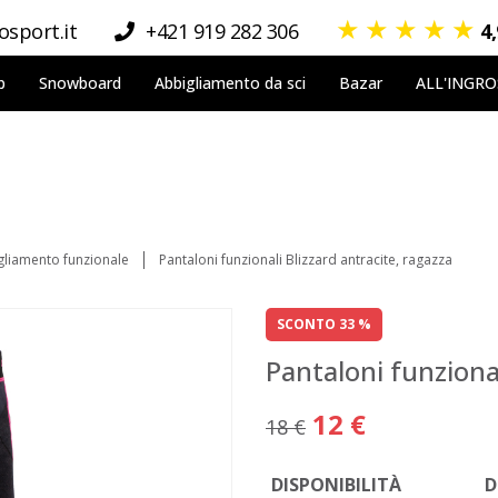
★
★
★
★
★
sport.it
+421 919 282 306
4
p
Snowboard
Abbigliamento da sci
Bazar
ALL'INGR
gliamento funzionale
Pantaloni funzionali Blizzard antracite, ragazza
SCONTO 33 %
Pantaloni funzional
12 €
18 €
DISPONIBILITÀ
D