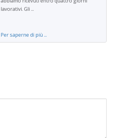
abbiamo ricevuti entro quattro giorni
lavorativi. Gli ...
Per saperne di più ...