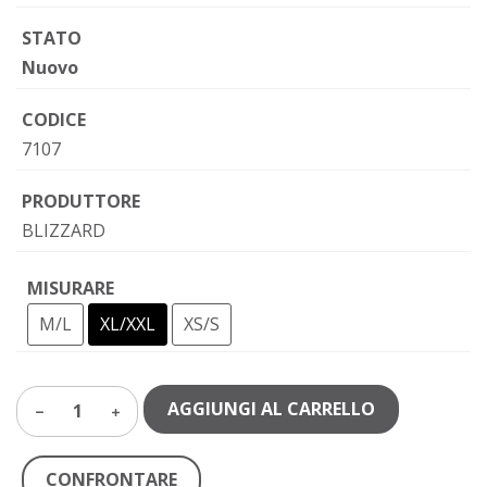
STATO
Nuovo
CODICE
7107
PRODUTTORE
BLIZZARD
MISURARE
M/L
XL/XXL
XS/S
AGGIUNGI AL CARRELLO
1
CONFRONTARE