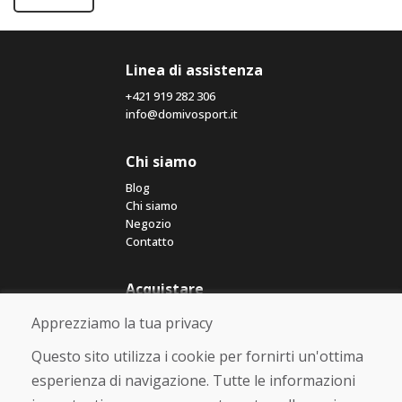
Linea di assistenza
+421 919 282 306
info@domivosport.it
Chi siamo
Blog
Chi siamo
Negozio
Contatto
Acquistare
Negozio online
Apprezziamo la tua privacy
Termini e condizioni commerciali
Spedizione e pagamento
Questo sito utilizza i cookie per fornirti un'ottima
Rimostranza
esperienza di navigazione. Tutte le informazioni
Reso e cambio merce