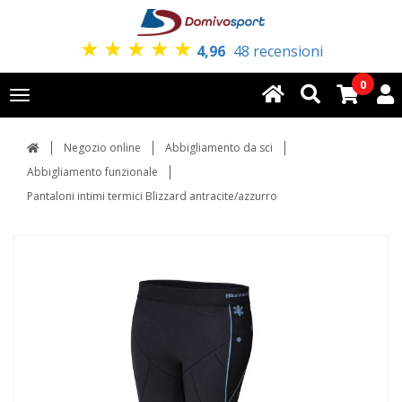
★
★
★
★
★
4,96
48 recensioni
0
Toggle
navigation
Negozio online
Abbigliamento da sci
Abbigliamento funzionale
Pantaloni intimi termici Blizzard antracite/azzurro