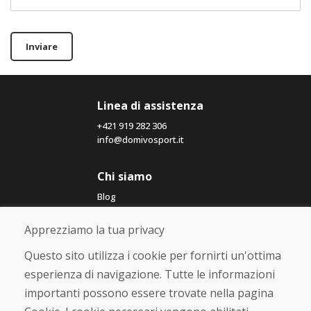
Inviare
Linea di assistenza
+421 919 282 306
info@domivosport.it
Chi siamo
Blog
Chi siamo
Negozio
Apprezziamo la tua privacy
Contatto
Questo sito utilizza i cookie per fornirti un'ottima
esperienza di navigazione. Tutte le informazioni
Acquistare
importanti possono essere trovate nella pagina
Negozio online
Termini e condizioni commerciali