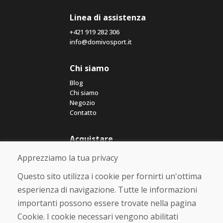
Linea di assistenza
+421 919 282 306
info@domivosport.it
Chi siamo
Blog
Chi siamo
Negozio
Contatto
Acquistare
Negozio online
Apprezziamo la tua privacy
Termini e condizioni commerciali
Spedizione e pagamento
Questo sito utilizza i cookie per fornirti un'ottima
Rimostranza
esperienza di navigazione. Tutte le informazioni
Reso e cambio merce
importanti possono essere trovate nella pagina
Protezione dei dati personali
Cookies
Cookie. I cookie necessari vengono abilitati