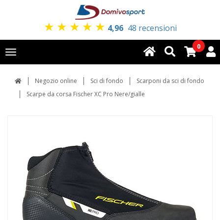
★
★
★
★
★
4,96
48 recensioni
0
Toggle
navigation
Negozio online
Sci di fondo
Scarponi da sci di fondo
Scarpe da corsa Fischer XC Pro Nere/gialle