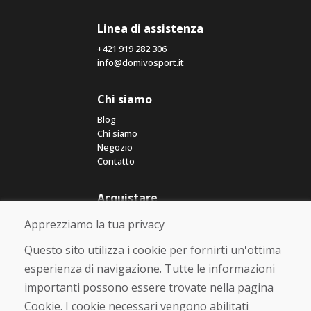
Linea di assistenza
+421 919 282 306
info@domivosport.it
Chi siamo
Blog
Chi siamo
Negozio
Contatto
Acquistare
Negozio online
Apprezziamo la tua privacy
Termini e condizioni commerciali
Spedizione e pagamento
Questo sito utilizza i cookie per fornirti un'ottima
Rimostranza
esperienza di navigazione. Tutte le informazioni
Reso e cambio merce
importanti possono essere trovate nella pagina
Protezione dei dati personali
Cookies
Cookie. I cookie necessari vengono abilitati