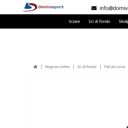
info@domivo
Sciare
Sci di fondo
Skial
Negozio online
Sci di fondo
Pali da corsa