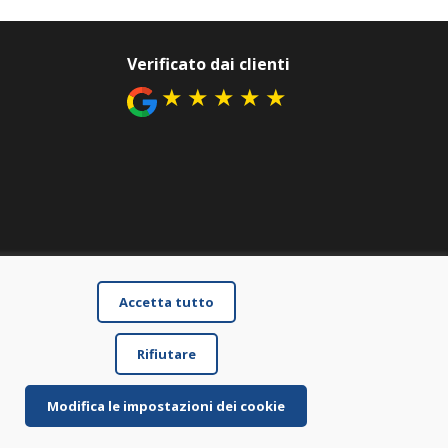
Verificato dai clienti
★
★
★
★
★
Accetta tutto
Rifiutare
Modifica le impostazioni dei cookie