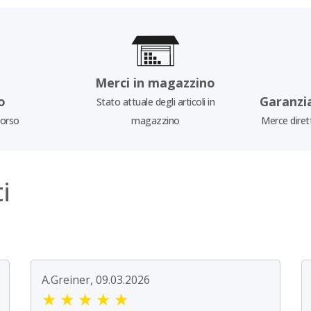
Merci in magazzino
o
Garanzi
Stato attuale degli articoli in
borso
magazzino
Merce diret
i
A.Greiner, 09.03.2026
★
★
★
★
★