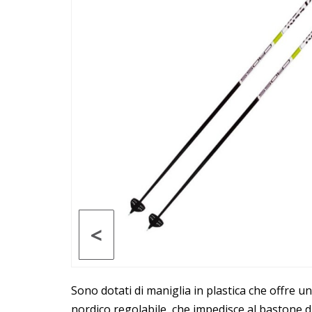
<
Sono dotati di maniglia in plastica che offre u
nordico regolabile, che impedisce al bastone di