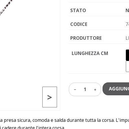
STATO
N
CODICE
7
PRODUTTORE
L
LUNGHEZZA CM
AGGIUNG
1
>
na presa sicura, comoda e salda durante tutta la corsa. L'im
 cadere durante l'intera corsa.