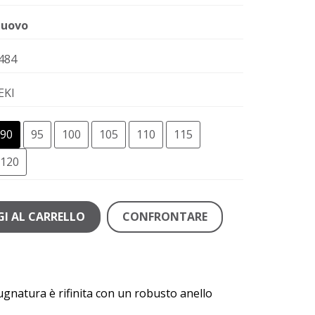
uovo
484
EKI
90
95
100
105
110
115
120
I AL CARRELLO
CONFRONTARE
pugnatura è rifinita con un robusto anello