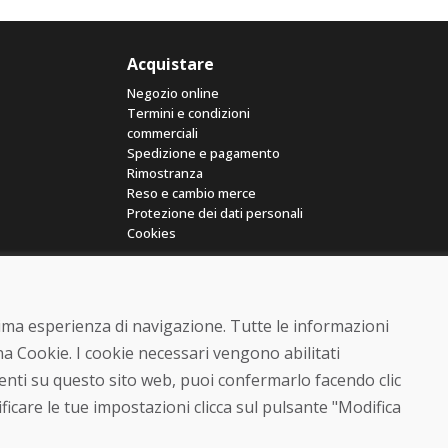
Acquistare
Negozio online
Termini e condizioni
commerciali
Spedizione e pagamento
Rimostranza
Reso e cambio merce
Protezione dei dati personali
Cookies
ttima esperienza di navigazione. Tutte le informazioni
a Cookie. I cookie necessari vengono abilitati
senti su questo sito web, puoi confermarlo facendo clic
© DOMIVOSPORT 2026, tutti i diritti riservati
ficare le tue impostazioni clicca sul pulsante "Modifica
DUFEKSOFT
-
creazione di siti web
,
creazione di e-shop