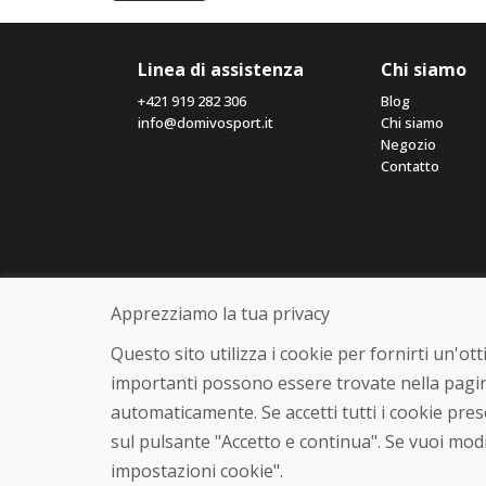
Linea di assistenza
Chi siamo
+421 919 282 306
Blog
info@domivosport.it
Chi siamo
Negozio
Contatto
Apprezziamo la tua privacy
Questo sito utilizza i cookie per fornirti un'o
importanti possono essere trovate nella pagin
automaticamente. Se accetti tutti i cookie pre
sul pulsante "Accetto e continua". Se vuoi modi
impostazioni cookie".