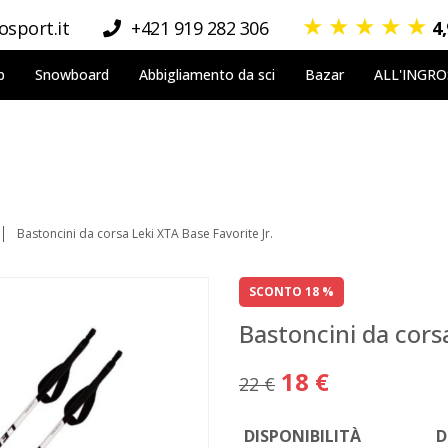
★
★
★
★
★
sport.it
+421 919 282 306
4
p
Snowboard
Abbigliamento da sci
Bazar
ALL'INGR
Bastoncini da corsa Leki XTA Base Favorite Jr.
SCONTO 18 %
Bastoncini da corsa
18 €
22 €
DISPONIBILITÀ
D