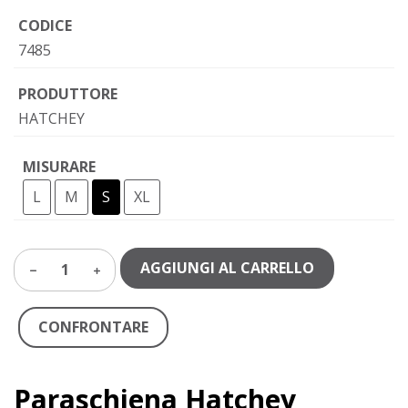
CODICE
7485
PRODUTTORE
HATCHEY
MISURARE
L
M
S
XL
AGGIUNGI AL CARRELLO
1
CONFRONTARE
Paraschiena Hatchey