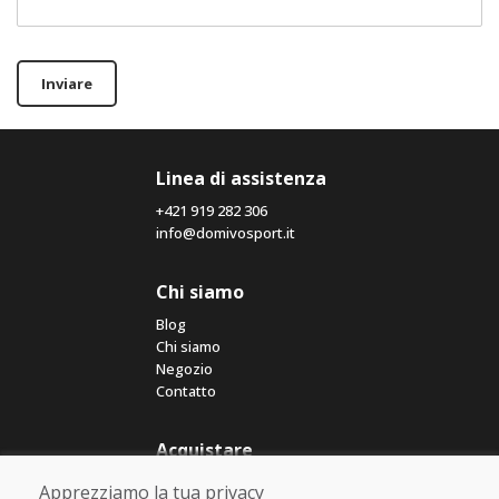
Inviare
Linea di assistenza
+421 919 282 306
info@domivosport.it
Chi siamo
Blog
Chi siamo
Negozio
Contatto
Acquistare
Negozio online
Apprezziamo la tua privacy