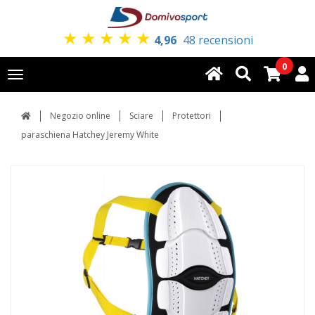
★
★
★
★
★
4,96
48 recensioni
0
Toggle
navigation
Negozio online
Sciare
Protettori
paraschiena Hatchey Jeremy White