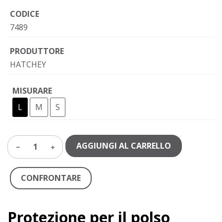
CODICE
7489
PRODUTTORE
HATCHEY
MISURARE
L
M
S
AGGIUNGI AL CARRELLO
1
CONFRONTARE
Protezione per il polso