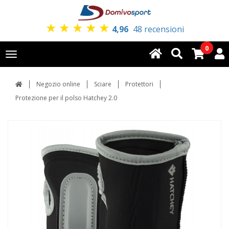
★
★
★
★
★
4,96
48 recensioni
0
Toggle
navigation
Negozio online
Sciare
Protettori
Protezione per il polso Hatchey 2.0