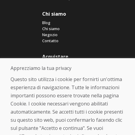
Chi siamo
Blog
Chi siamo
Negozio
Contatto
Acquistare
Negozio online
Apprezziamo la tua privacy
Termini e condizioni commerciali
Spedizione e pagamento
Questo sito utilizza i cookie per fornirti un'ottima
Rimostranza
esperienza di navigazione. Tutte le informazioni
Reso e cambio merce
importanti possono essere trovate nella pagina
Protezione dei dati personali
Cookies
Cookie. I cookie necessari vengono abilitati
automaticamente. Se accetti tutti i cookie presenti
Verificato dai clienti
su questo sito web, puoi confermarlo facendo clic
★
★
★
★
★
sul pulsante "Accetto e continua". Se vuoi