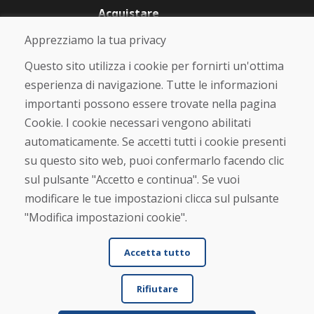
Acquistare
Negozio online
Apprezziamo la tua privacy
Termini e condizioni commerciali
Spedizione e pagamento
Questo sito utilizza i cookie per fornirti un'ottima
Rimostranza
esperienza di navigazione. Tutte le informazioni
Reso e cambio merce
importanti possono essere trovate nella pagina
Protezione dei dati personali
Cookies
Cookie. I cookie necessari vengono abilitati
automaticamente. Se accetti tutti i cookie presenti
Verificato dai clienti
su questo sito web, puoi confermarlo facendo clic
★
★
★
★
★
sul pulsante "Accetto e continua". Se vuoi
modificare le tue impostazioni clicca sul pulsante
"Modifica impostazioni cookie".
Accetta tutto
Rifiutare
© DOMIVOSPORT 2026, tutti i diritti riservati