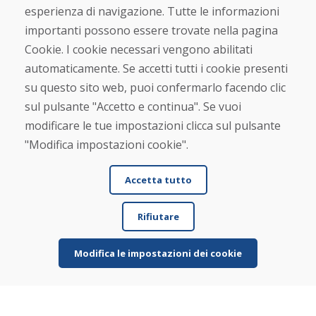
esperienza di navigazione. Tutte le informazioni
Chi siamo
importanti possono essere trovate nella pagina
Blog
Cookie. I cookie necessari vengono abilitati
Chi siamo
automaticamente. Se accetti tutti i cookie presenti
Negozio
Contatto
su questo sito web, puoi confermarlo facendo clic
sul pulsante "Accetto e continua". Se vuoi
Acquistare
modificare le tue impostazioni clicca sul pulsante
Negozio online
"Modifica impostazioni cookie".
Termini e condizioni commerciali
Spedizione e pagamento
Accetta tutto
Rimostranza
Reso e cambio merce
Protezione dei dati personali
Rifiutare
Cookies
Modifica le impostazioni dei cookie
Verificato dai clienti
★
★
★
★
★