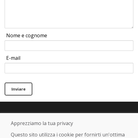
Nome e cognome
E-mail
Inviare
Linea di assistenza
Apprezziamo la tua privacy
+421 919 282 306
info@domivosport.it
Questo sito utilizza i cookie per fornirti un'ottima