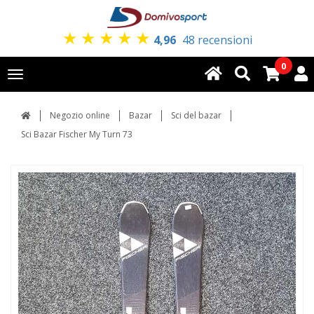
★
★
★
★
★
4,96
48 recensioni
0
Toggle
navigation
Negozio online
Bazar
Sci del bazar
Sci Bazar Fischer My Turn 73