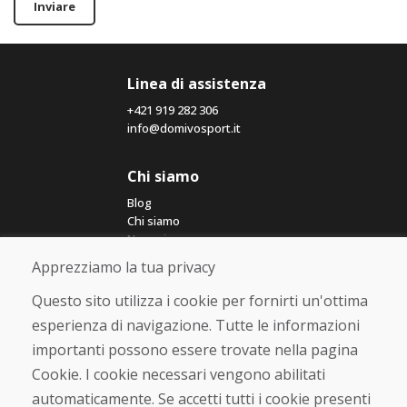
Inviare
Linea di assistenza
+421 919 282 306
info@domivosport.it
Chi siamo
Blog
Chi siamo
Negozio
Contatto
Apprezziamo la tua privacy
Questo sito utilizza i cookie per fornirti un'ottima
Acquistare
esperienza di navigazione. Tutte le informazioni
Negozio online
importanti possono essere trovate nella pagina
Termini e condizioni commerciali
Spedizione e pagamento
Cookie. I cookie necessari vengono abilitati
Rimostranza
automaticamente. Se accetti tutti i cookie presenti
Reso e cambio merce