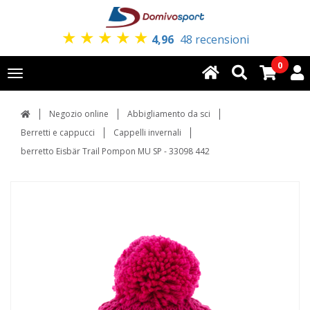
★
★
★
★
★
4,96
48 recensioni
0
Toggle
navigation
Negozio online
Abbigliamento da sci
Berretti e cappucci
Cappelli invernali
berretto Eisbär Trail Pompon MU SP - 33098 442