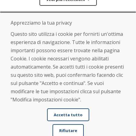
Scrivi una recensione
Apprezziamo la tua privacy
★
★
★
★
★
Questo sito utilizza i cookie per fornirti un'ottima
esperienza di navigazione. Tutte le informazioni
importanti possono essere trovate nella pagina
Cookie. I cookie necessari vengono abilitati
automaticamente. Se accetti tutti i cookie presenti
su questo sito web, puoi confermarlo facendo clic
sul pulsante "Accetto e continua". Se vuoi
Nome e cognome
modificare le tue impostazioni clicca sul pulsante
"Modifica impostazioni cookie".
E-mail
Accetta tutto
Rifiutare