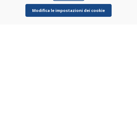
Inviare
Modifica le impostazioni dei cookie
Linea di assistenza
+421 919 282 306
info@domivosport.it
Chi siamo
Blog
Chi siamo
Negozio
Contatto
Acquistare
Negozio online
Termini e condizioni commerciali
Spedizione e pagamento
Rimostranza