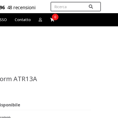
,96
48 recensioni
0
OSSO
Contatto
Storm ATR13A
isponibile
uovo