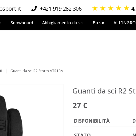
★
★
★
★
★
sport.it
+421 919 282 306
4
p
Snowboard
Abbigliamento da sci
Bazar
ALL'INGR
ti
Guanti da sci R2 Storm ATR13A
Guanti da sci R2 
27 €
DISPONIBILITÀ
D
STATO
N