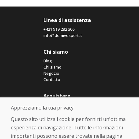
Linea di assistenza
+421 919 282 306
info@domivosport.it
Chi siamo
Blog
Chi siamo
Negozio
Contatto
Acquistare
Negozio online
Apprezziamo la tua privacy
Termini e condizioni commerciali
Spedizione e pagamento
Questo sito utilizza i cookie per fornirti un'ottima
Rimostranza
esperienza di navigazione. Tutte le informazioni
Reso e cambio merce
importanti possono essere trovate nella pagina
Protezione dei dati personali