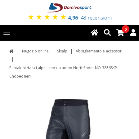
★
★
★
★
★
4,96
48 recensioni
0
Toggle
navigation
Negozio online
Skialp
Abbigliamento e accessori
Pantaloni da sci alpinismo da uomo Northfinder NO-3856SKP
Chopec neri