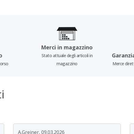
Merci in magazzino
o
Garanzi
Stato attuale degli articoli in
borso
magazzino
Merce diret
i
A.Greiner, 09.03.2026