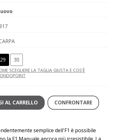
uovo
817
CARPA
29
30
OME SCEGLIERE LA TAGLIA GIUSTA E COS'È
ONDOPOINT
I AL CARRELLO
CONFRONTARE
rendentemente semplice dell'F1 è possibile
no la F1 Manuale ancora più irresistibile. La