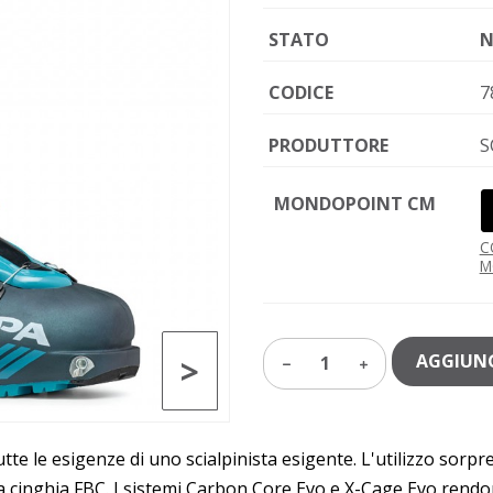
STATO
N
CODICE
7
PRODUTTORE
S
MONDOPOINT CM
C
M
>
AGGIUNG
1
tte le esigenze di uno scialpinista esigente. L'utilizzo sorp
 la cinghia FBC. I sistemi Carbon Core Evo e X-Cage Evo rendo