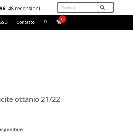
,96
48 recensioni
0
OSSO
Contatto
acite ottanio 21/22
isponibile