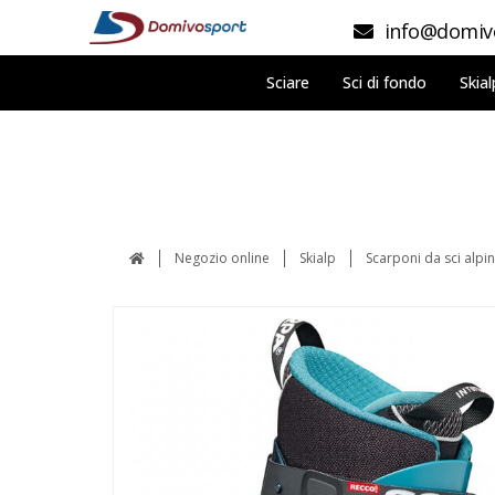
info@domivo
Sciare
Sci di fondo
Skial
Negozio online
Skialp
Scarponi da sci alpi