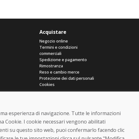
Acquistare
Negozio online
Termini e condizioni
commerciali
Spedizione e pagamento
Rimostranza
Reso e cambio merce
Protezione dei dati personali
Cookies
ttima esperienza di navigazione. Tutte le informazioni
a Cookie. I cookie necessari vengono abilitati
senti su questo sito web, puoi confermarlo facendo clic
© DOMIVOSPORT 2026, tutti i diritti riservati
ficare le tue impostazioni clicca sul pulsante "Modifica