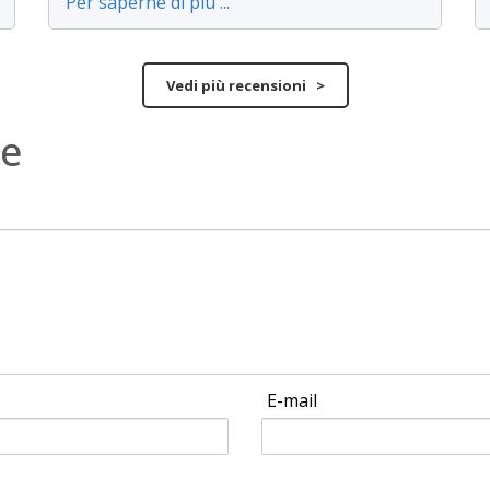
Per saperne di più ...
Vedi più recensioni >
ne
E-mail