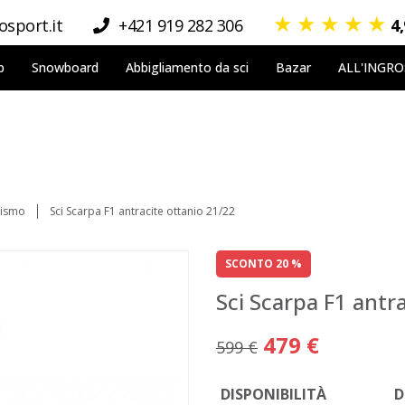
★
★
★
★
★
sport.it
+421 919 282 306
4
p
Snowboard
Abbigliamento da sci
Bazar
ALL'INGR
nismo
Sci Scarpa F1 antracite ottanio 21/22
SCONTO 20 %
Sci Scarpa F1 antr
479 €
599 €
DISPONIBILITÀ
D