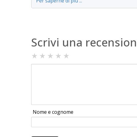
Per saperne di più ...
Scrivi una recensio
★
★
★
★
★
Nome e cognome