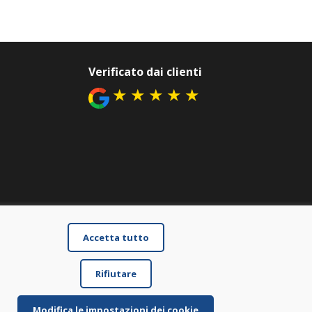
Verificato dai clienti
★
★
★
★
★
Accetta tutto
Rifiutare
Modifica le impostazioni dei cookie