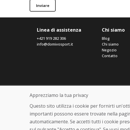
Inviare
Linea di assistenza
Chi siamo
+421 919 282 306
Blog
info@domivosport.it
Chi siamo
Negozio
Contatto
Apprezziamo la tua privacy
Questo sito utilizza i cookie per fornirti un'o
importanti possono essere trovate nella pagin
automaticamente. Se accetti tutti i cookie pre
sul pulsante "Accetto e continua". Se vuoi modi