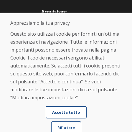
Acquistare
Negozio online
Apprezziamo la tua privacy
Termini e condizioni commerciali
Spedizione e pagamento
Questo sito utilizza i cookie per fornirti un'ottima
Rimostranza
esperienza di navigazione. Tutte le informazioni
Reso e cambio merce
importanti possono essere trovate nella pagina
Protezione dei dati personali
Cookies
Cookie. I cookie necessari vengono abilitati
automaticamente. Se accetti tutti i cookie presenti
Verificato dai clienti
su questo sito web, puoi confermarlo facendo clic
★
★
★
★
★
sul pulsante "Accetto e continua". Se vuoi
modificare le tue impostazioni clicca sul pulsante
"Modifica impostazioni cookie".
Accetta tutto
Rifiutare