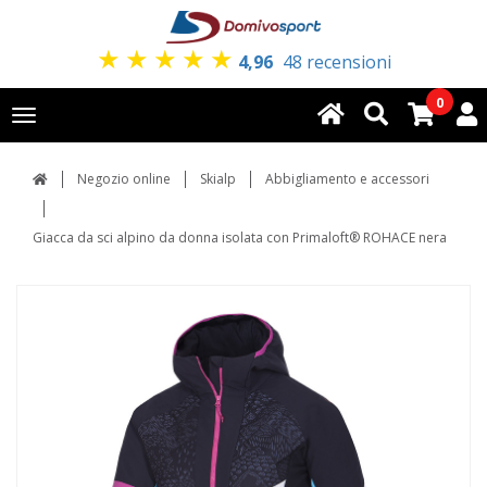
★
★
★
★
★
4,96
48 recensioni
0
Toggle
navigation
Negozio online
Skialp
Abbigliamento e accessori
Giacca da sci alpino da donna isolata con Primaloft® ROHACE nera