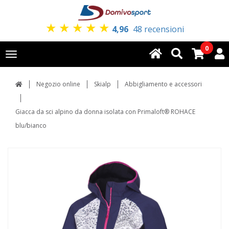
★
★
★
★
★
4,96
48 recensioni
0
Toggle
navigation
Negozio online
Skialp
Abbigliamento e accessori
Giacca da sci alpino da donna isolata con Primaloft® ROHACE
blu/bianco