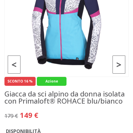
<
>
SCONTO 16 %
Azione
Giacca da sci alpino da donna isolata
con Primaloft® ROHACE blu/bianco
149 €
179 €
DISPONIBILITÀ