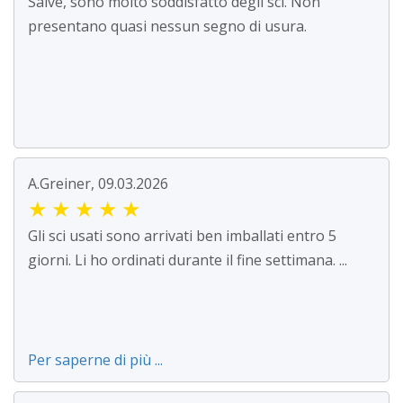
Salve, sono molto soddisfatto degli sci. Non
presentano quasi nessun segno di usura.
A.Greiner, 09.03.2026
★
★
★
★
★
Gli sci usati sono arrivati ben imballati entro 5
giorni. Li ho ordinati durante il fine settimana. ...
Per saperne di più ...