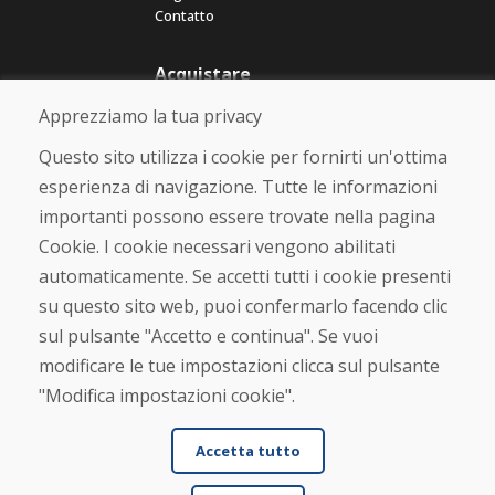
Contatto
Acquistare
Negozio online
Apprezziamo la tua privacy
Termini e condizioni commerciali
Spedizione e pagamento
Questo sito utilizza i cookie per fornirti un'ottima
Rimostranza
esperienza di navigazione. Tutte le informazioni
Reso e cambio merce
importanti possono essere trovate nella pagina
Protezione dei dati personali
Cookies
Cookie. I cookie necessari vengono abilitati
automaticamente. Se accetti tutti i cookie presenti
Verificato dai clienti
su questo sito web, puoi confermarlo facendo clic
★
★
★
★
★
sul pulsante "Accetto e continua". Se vuoi
modificare le tue impostazioni clicca sul pulsante
"Modifica impostazioni cookie".
Accetta tutto