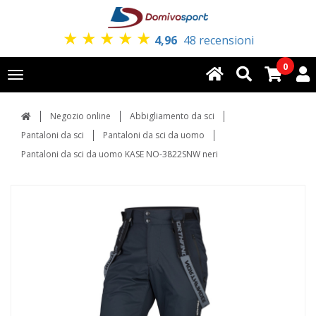
★
★
★
★
★
4,96
48 recensioni
0
Toggle
navigation
Negozio online
Abbigliamento da sci
Pantaloni da sci
Pantaloni da sci da uomo
Pantaloni da sci da uomo KASE NO-3822SNW neri