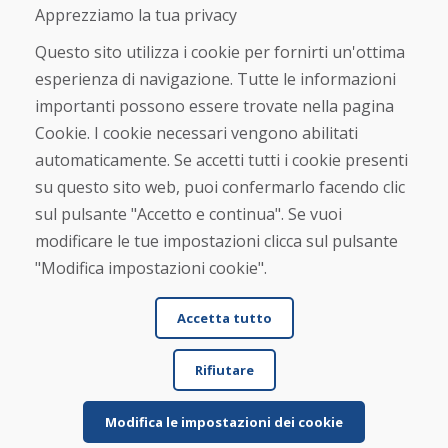
Negozio online
Apprezziamo la tua privacy
Termini e condizioni commerciali
Spedizione e pagamento
Questo sito utilizza i cookie per fornirti un'ottima
Rimostranza
esperienza di navigazione. Tutte le informazioni
Reso e cambio merce
importanti possono essere trovate nella pagina
Protezione dei dati personali
Cookies
Cookie. I cookie necessari vengono abilitati
automaticamente. Se accetti tutti i cookie presenti
Verificato dai clienti
su questo sito web, puoi confermarlo facendo clic
★
★
★
★
★
sul pulsante "Accetto e continua". Se vuoi
modificare le tue impostazioni clicca sul pulsante
"Modifica impostazioni cookie".
Accetta tutto
Rifiutare
© DOMIVOSPORT 2026, tutti i diritti riservati
DUFEKSOFT
-
creazione di siti web
,
creazione di e-shop
Modifica le impostazioni dei cookie