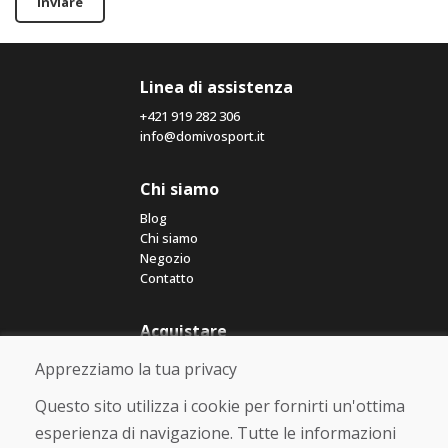
Inviare
Linea di assistenza
+421 919 282 306
info@domivosport.it
Chi siamo
Blog
Chi siamo
Negozio
Contatto
Acquistare
Negozio online
Apprezziamo la tua privacy
Termini e condizioni commerciali
Spedizione e pagamento
Questo sito utilizza i cookie per fornirti un'ottima
Rimostranza
esperienza di navigazione. Tutte le informazioni
Reso e cambio merce