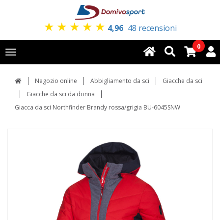
★
★
★
★
★
4,96
48 recensioni
0
Toggle
navigation
Negozio online
Abbigliamento da sci
Giacche da sci
Giacche da sci da donna
Giacca da sci Northfinder Brandy rossa/grigia BU-6045SNW