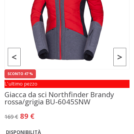
<
>
SCONTO 47 %
L'ultimo pezzo
Giacca da sci Northfinder Brandy
rossa/grigia BU-6045SNW
89 €
169 €
DISPONIBILITÀ