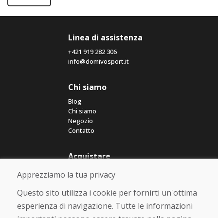
Linea di assistenza
+421 919 282 306
info@domivosport.it
Chi siamo
Blog
Chi siamo
Negozio
Contatto
Acquistare
Negozio online
Apprezziamo la tua privacy
Termini e condizioni commerciali
Spedizione e pagamento
Questo sito utilizza i cookie per fornirti un'ottima
Rimostranza
esperienza di navigazione. Tutte le informazioni
Reso e cambio merce