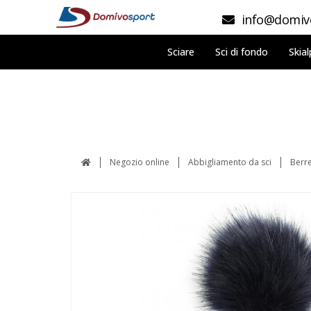
info@domivo
Sciare
Sci di fondo
Skial
Negozio online
Abbigliamento da sci
Berre