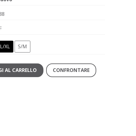
88
F
L/XL
S/M
I AL CARRELLO
CONFRONTARE