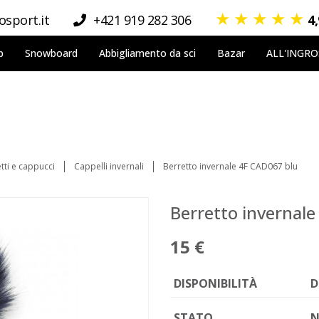
★
★
★
★
★
sport.it
+421 919 282 306
4
p
Snowboard
Abbigliamento da sci
Bazar
ALL'INGR
tti e cappucci
Cappelli invernali
Berretto invernale 4F CAD067 blu
Berretto invernal
15 €
DISPONIBILITÀ
D
STATO
N