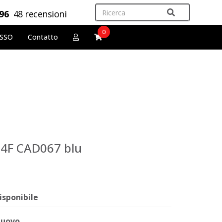
,96
48 recensioni
0
OSSO
Contatto
e 4F CAD067 blu
isponibile
uovo