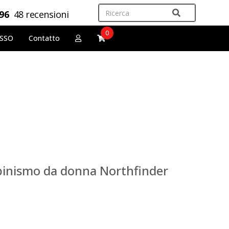
,96
48 recensioni
0
OSSO
Contatto
lpinismo da donna Northfinder