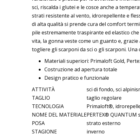
sci, riscalda i glutei e le cosce anche a tem
strati resistente al vento, idrorepellente e fle
di alta qualità si prende cura del comfort term
pile estremamente traspirante ed elastico che 
vita, la gonna veste come un guanto e, grazie
togliere gli scarponi da sci o gli scarponi. Una 
Materiali superiori: Primaloft Gold, Pe
Costruzione ad apertura totale
Design pratico e funzionale
ATTIVITÀ
sci di fondo, sci alpini
TAGLIO
taglio regolare
TECNOLOGIA
Primaloft®, idrorepell
NOME DEL MATERIALE
PERTEX® QUANTUM s
POSA
strato esterno
STAGIONE
inverno