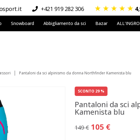
★
★
★
★
★
sport.it
+421 919 282 306
4
p
Snowboard
Abbigliamento da sci
Bazar
ALL'INGR
essori
Pantaloni da sci alpinismo da donna Northfinder Kamenista blu
SCONTO 29 %
Pantaloni da sci a
Kamenista blu
105 €
149 €