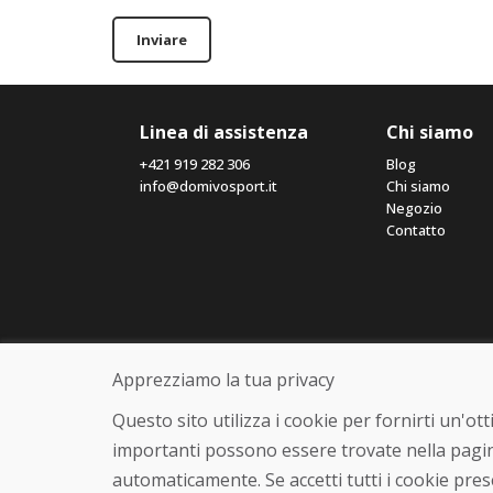
Inviare
Linea di assistenza
Chi siamo
+421 919 282 306
Blog
info@domivosport.it
Chi siamo
Negozio
Contatto
Apprezziamo la tua privacy
Questo sito utilizza i cookie per fornirti un'o
importanti possono essere trovate nella pagin
automaticamente. Se accetti tutti i cookie pre