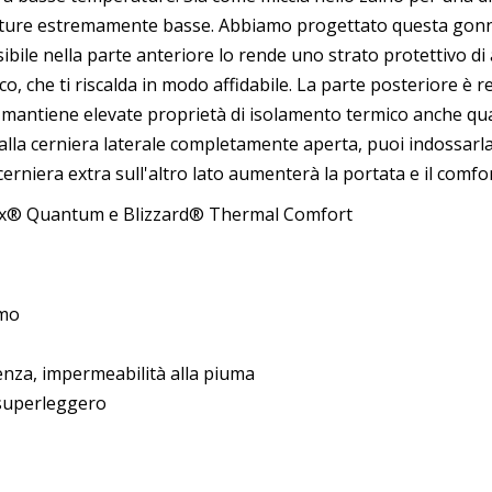
perature estremamente basse. Abbiamo progettato questa gonn
ssibile nella parte anteriore lo rende uno strato protettivo di
ico, che ti riscalda in modo affidabile. La parte posteriore è
mantiene elevate proprietà di isolamento termico anche quand
 alla cerniera laterale completamente aperta, puoi indossarl
cerniera extra sull'altro lato aumenterà la portata e il comfort
rtex® Quantum e Blizzard® Thermal Comfort
smo
enza, impermeabilità alla piuma
uperleggero