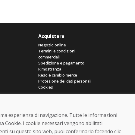
Acquistare
Negozio online
Termini e condizioni
commerciali
Spedizione e pagamento
Rimostranza
Reso e cambio merce
Protezione dei dati personali
Cookies
ttima esperienza di navigazione. Tutte le informazioni
a Cookie. I cookie necessari vengono abilitati
senti su questo sito web, puoi confermarlo facendo clic