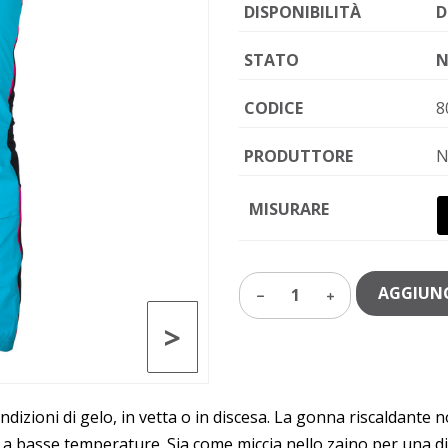
DISPONIBILITÀ
D
STATO
N
CODICE
8
PRODUTTORE
N
MISURARE
AGGIUNG
1
>
ndizioni di gelo, in vetta o in discesa. La gonna riscaldante
i a basse temperature. Sia come miccia nello zaino per una d