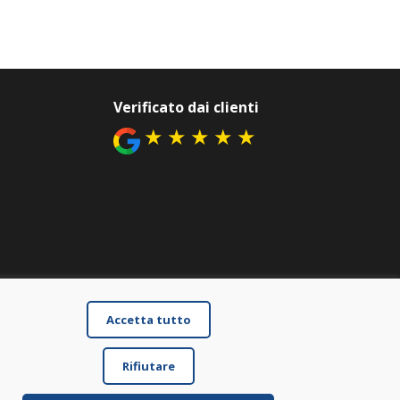
Verificato dai clienti
★
★
★
★
★
Accetta tutto
Rifiutare