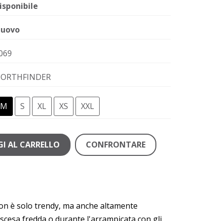
isponibile
uovo
069
ORTHFINDER
M
S
XL
XS
XXL
I AL CARRELLO
CONFRONTARE
 non è solo trendy, ma anche altamente
iscesa fredda o durante l'arrampicata con gli