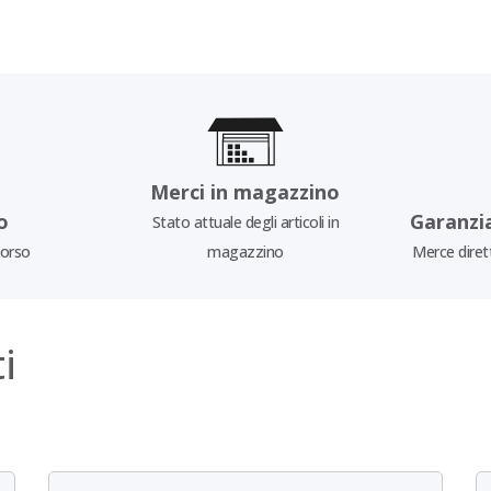
Merci in magazzino
o
Garanzi
Stato attuale degli articoli in
borso
magazzino
Merce diret
i