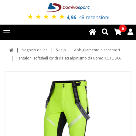
★
★
★
★
★
4,96
48 recensioni
0
Toggle
navigation
Negozio online
Skialp
Abbigliamento e accessori
Pantaloni softshell ibridi da sci alpinismo da uomo KOTLISKA