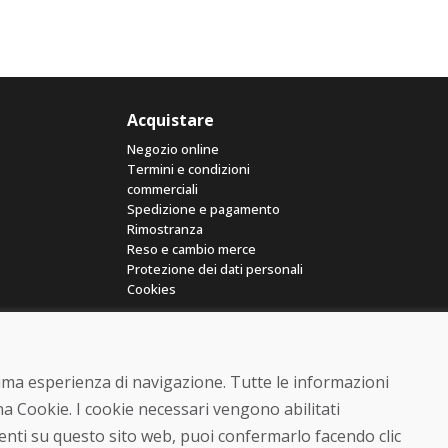
Acquistare
Negozio online
Termini e condizioni
commerciali
Spedizione e pagamento
Rimostranza
Reso e cambio merce
Protezione dei dati personali
Cookies
ttima esperienza di navigazione. Tutte le informazioni
a Cookie. I cookie necessari vengono abilitati
senti su questo sito web, puoi confermarlo facendo clic