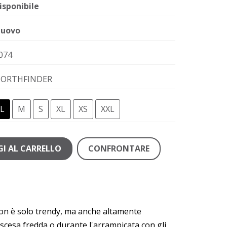
isponibile
uovo
074
ORTHFINDER
L
M
S
XL
XS
XXL
I AL CARRELLO
CONFRONTARE
 non è solo trendy, ma anche altamente
iscesa fredda o durante l'arrampicata con gli