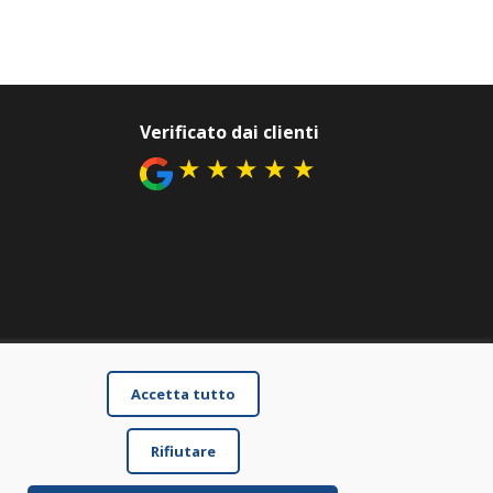
Verificato dai clienti
★
★
★
★
★
Accetta tutto
Rifiutare