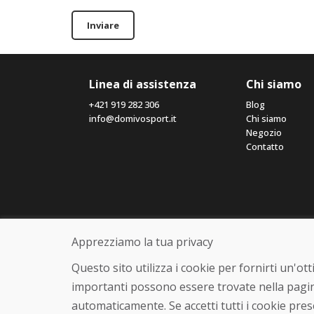
Inviare
Linea di assistenza
Chi siamo
+421 919 282 306
Blog
info@domivosport.it
Chi siamo
Negozio
Contatto
Apprezziamo la tua privacy
Questo sito utilizza i cookie per fornirti un'o
importanti possono essere trovate nella pagin
automaticamente. Se accetti tutti i cookie pre