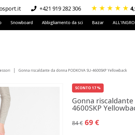
★
★
★
★
★
sport.it
+421 919 282 306
4
p
Snowboard
Abbigliamento da sci
Bazar
ALL'INGR
essori
Gonna riscaldante da donna PODKOVA SU-4600SKP Yellowback
SCONTO 17 %
Gonna riscaldant
4600SKP Yellowba
69 €
84 €