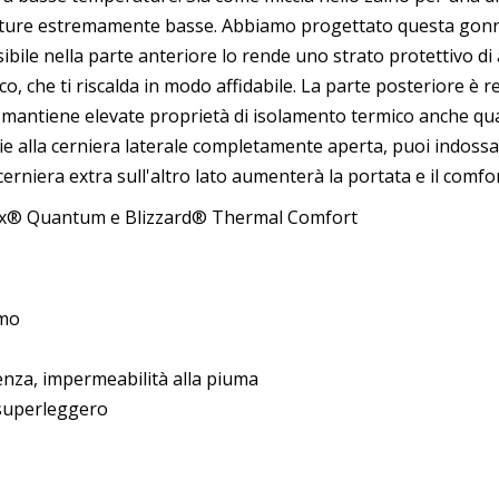
perature estremamente basse. Abbiamo progettato questa gonn
ssibile nella parte anteriore lo rende uno strato protettivo di
ico, che ti riscalda in modo affidabile. La parte posteriore è
mantiene elevate proprietà di isolamento termico anche quand
ie alla cerniera laterale completamente aperta, puoi indoss
cerniera extra sull'altro lato aumenterà la portata e il comfort
rtex® Quantum e Blizzard® Thermal Comfort
smo
enza, impermeabilità alla piuma
uperleggero