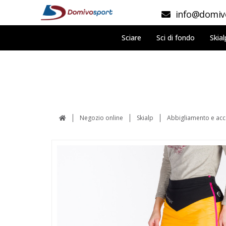
info@domivo
Sciare
Sci di fondo
Skial
Negozio online
Skialp
Abbigliamento e acc