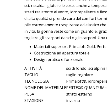
sci, riscalda i glutei e le cosce anche a tem
strati resistente al vento, idrorepellente e fle
di alta qualità si prende cura del comfort term
pile estremamente traspirante ed elastico che 
in vita, la gonna veste come un guanto e, graz
togliere gli scarponi da sci o gli scarponi. Una 
Materiali superiori: Primaloft Gold, Pe
Costruzione ad apertura totale
Design pratico e funzionale
ATTIVITÀ
sci di fondo, sci alpini
TAGLIO
taglio regolare
TECNOLOGIA
Primaloft®, idrorepell
NOME DEL MATERIALE
PERTEX® QUANTUM s
POSA
strato esterno
STAGIONE
inverno