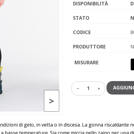
DISPONIBILITÀ
D
STATO
N
CODICE
8
PRODUTTORE
N
MISURARE
AGGIUNG
1
>
ndizioni di gelo, in vetta o in discesa. La gonna riscaldante
i a basse temperature. Sia come miccia nello zaino per una d