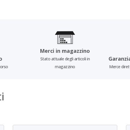
Merci in magazzino
o
Garanzi
Stato attuale degli articoli in
borso
magazzino
Merce diret
i