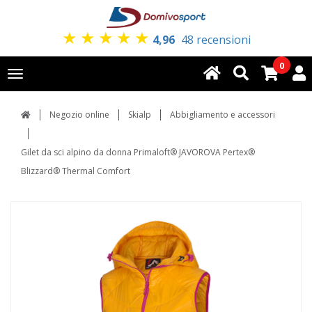
★
★
★
★
★
4,96
48 recensioni
0
Toggle
navigation
Negozio online
Skialp
Abbigliamento e accessori
Gilet da sci alpino da donna Primaloft® JAVOROVA Pertex®
Blizzard® Thermal Comfort