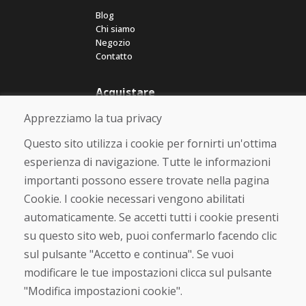
Blog
Chi siamo
Negozio
Contatto
Acquistare
Negozio online
Apprezziamo la tua privacy
Termini e condizioni commerciali
Spedizione e pagamento
Questo sito utilizza i cookie per fornirti un'ottima
Rimostranza
esperienza di navigazione. Tutte le informazioni
Reso e cambio merce
importanti possono essere trovate nella pagina
Protezione dei dati personali
Cookies
Cookie. I cookie necessari vengono abilitati
automaticamente. Se accetti tutti i cookie presenti
Verificato dai clienti
su questo sito web, puoi confermarlo facendo clic
★
★
★
★
★
sul pulsante "Accetto e continua". Se vuoi
modificare le tue impostazioni clicca sul pulsante
"Modifica impostazioni cookie".