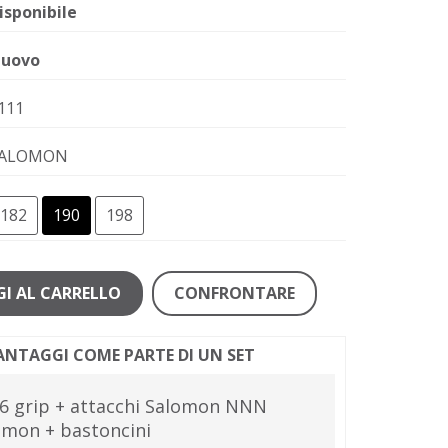
isponibile
uovo
111
ALOMON
182
190
198
I AL CARRELLO
CONFRONTARE
VANTAGGI COME PARTE DI UN SET
 6 grip + attacchi Salomon NNN
omon + bastoncini