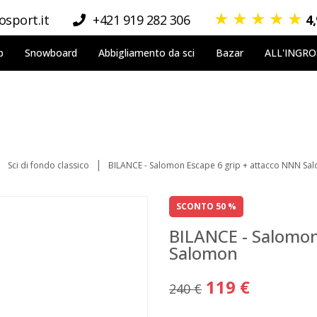
★
★
★
★
★
sport.it
+421 919 282 306
4
p
Snowboard
Abbigliamento da sci
Bazar
ALL'INGR
Sci di fondo classico
BILANCE - Salomon Escape 6 grip + attacco NNN Sa
SCONTO 50 %
BILANCE - Salomon
Salomon
119 €
240 €