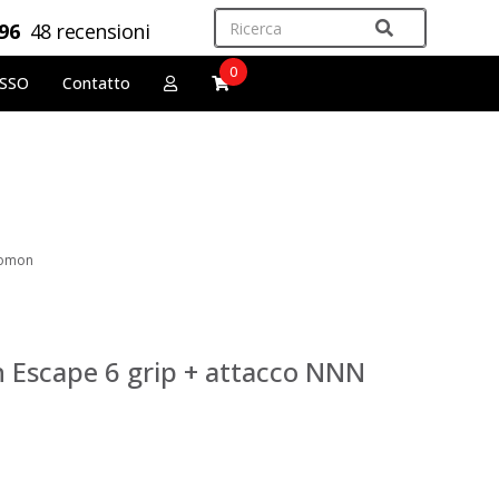
,96
48 recensioni
0
OSSO
Contatto
lomon
 Escape 6 grip + attacco NNN