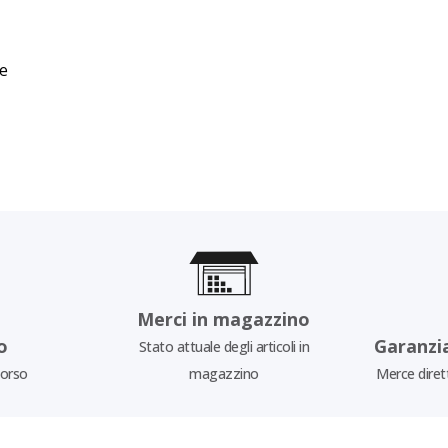
e
Merci in magazzino
o
Garanzi
Stato attuale degli articoli in
borso
magazzino
Merce diret