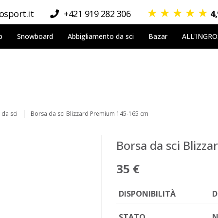
★
★
★
★
★
sport.it
+421 919 282 306
4
p
Snowboard
Abbigliamento da sci
Bazar
ALL'INGR
 da sci
Borsa da sci Blizzard Premium 145-165 cm
Borsa da sci Bliz
35 €
DISPONIBILITÀ
D
STATO
N