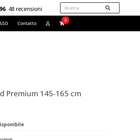
,96
48 recensioni
0
OSSO
Contatto
zard Premium 145-165 cm
isponibile
uovo