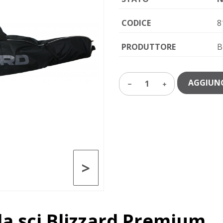
CODICE
8
PRODUTTORE
B
AGGIUNG
1
>
da sci Blizzard Premium