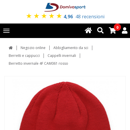
★
★
★
★
★
4,96
48 recensioni
0
Toggle
navigation
Negozio online
Abbigliamento da sci
Berretti e cappucci
Cappelli invernali
Berretto invernale 4F CAM061 rosso