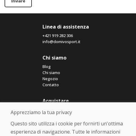
Inviare
Linea di assistenza
+421 919 282 306
info@domivosport.it
Chi siamo
Blog
Chi siamo
Negozio
Contatto
Acquistare
Negozio online
Apprezziamo la tua privacy
Termini e condizioni commerciali
Spedizione e pagamento
Questo sito utilizza i cookie per fornirti un'ottima
Rimostranza
esperienza di navigazione. Tutte le informazioni
Reso e cambio merce