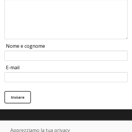
Nome e cognome
E-mail
Inviare
Linea di assistenza
Apprezziamo la tua privacy
+421 919 282 306