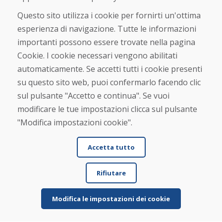
info@domivosport.it
Questo sito utilizza i cookie per fornirti un'ottima
esperienza di navigazione. Tutte le informazioni
Chi siamo
importanti possono essere trovate nella pagina
Blog
Cookie. I cookie necessari vengono abilitati
Chi siamo
automaticamente. Se accetti tutti i cookie presenti
Negozio
Contatto
su questo sito web, puoi confermarlo facendo clic
sul pulsante "Accetto e continua". Se vuoi
Acquistare
modificare le tue impostazioni clicca sul pulsante
Negozio online
"Modifica impostazioni cookie".
Termini e condizioni commerciali
Spedizione e pagamento
Accetta tutto
Rimostranza
Reso e cambio merce
Protezione dei dati personali
Rifiutare
Cookies
Modifica le impostazioni dei cookie
Verificato dai clienti
★
★
★
★
★