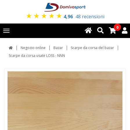
★
★
★
★
★
4,96
48 recensioni
0
Toggle
navigation
Negozio online
Bazar
Scarpe da corsa del bazar
Scarpe da corsa usate LOSS - NNN