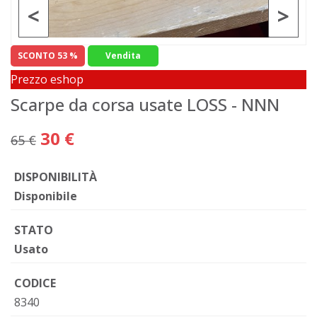
<
>
SCONTO 53 %
Vendita
Prezzo eshop
Scarpe da corsa usate LOSS - NNN
30 €
65 €
DISPONIBILITÀ
Disponibile
STATO
Usato
CODICE
8340