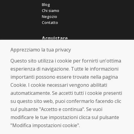
Blog
Chi siamo
Negozio
Contatto
Acquistare
Negozio online
Apprezziamo la tua privacy
Termini e condizioni commerciali
Spedizione e pagamento
Questo sito utilizza i cookie per fornirti un'ottima
Rimostranza
esperienza di navigazione. Tutte le informazioni
Reso e cambio merce
importanti possono essere trovate nella pagina
Protezione dei dati personali
Cookies
Cookie. I cookie necessari vengono abilitati
automaticamente. Se accetti tutti i cookie presenti
Verificato dai clienti
su questo sito web, puoi confermarlo facendo clic
★
★
★
★
★
sul pulsante "Accetto e continua". Se vuoi
modificare le tue impostazioni clicca sul pulsante
"Modifica impostazioni cookie".