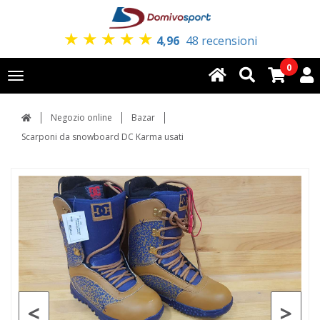
★
★
★
★
★
4,96
48 recensioni
0
Toggle
navigation
Negozio online
Bazar
Scarponi da snowboard DC Karma usati
<
>