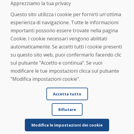
Negozio online
Apprezziamo la tua privacy
Termini e condizioni commerciali
Spedizione e pagamento
Questo sito utilizza i cookie per fornirti un'ottima
Rimostranza
esperienza di navigazione. Tutte le informazioni
Reso e cambio merce
importanti possono essere trovate nella pagina
Protezione dei dati personali
Cookies
Cookie. I cookie necessari vengono abilitati
automaticamente. Se accetti tutti i cookie presenti
Verificato dai clienti
su questo sito web, puoi confermarlo facendo clic
★
★
★
★
★
sul pulsante "Accetto e continua". Se vuoi
modificare le tue impostazioni clicca sul pulsante
"Modifica impostazioni cookie".
Accetta tutto
Rifiutare
© DOMIVOSPORT 2026, tutti i diritti riservati
DUFEKSOFT
-
creazione di siti web
,
creazione di e-shop
Modifica le impostazioni dei cookie