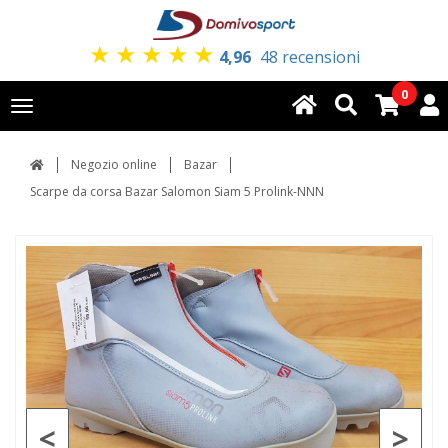
★
★
★
★
★
4,96
48 recensioni
0
Toggle
navigation
Negozio online
Bazar
Scarpe da corsa Bazar Salomon Siam 5 Prolink-NNN
<
>