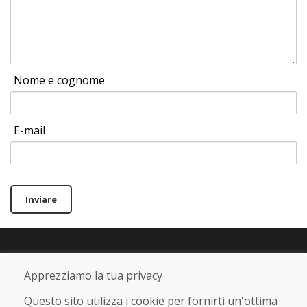
Nome e cognome
E-mail
Inviare
Linea di assistenza
Apprezziamo la tua privacy
+421 919 282 306
info@domivosport.it
Questo sito utilizza i cookie per fornirti un'ottima