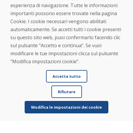
esperienza di navigazione. Tutte le informazioni
Chi siamo
importanti possono essere trovate nella pagina
Blog
Cookie. I cookie necessari vengono abilitati
Chi siamo
automaticamente. Se accetti tutti i cookie presenti
Negozio
Contatto
su questo sito web, puoi confermarlo facendo clic
sul pulsante "Accetto e continua". Se vuoi
Acquistare
modificare le tue impostazioni clicca sul pulsante
Negozio online
"Modifica impostazioni cookie".
Termini e condizioni commerciali
Spedizione e pagamento
Accetta tutto
Rimostranza
Reso e cambio merce
Protezione dei dati personali
Rifiutare
Cookies
Modifica le impostazioni dei cookie
Verificato dai clienti
★
★
★
★
★