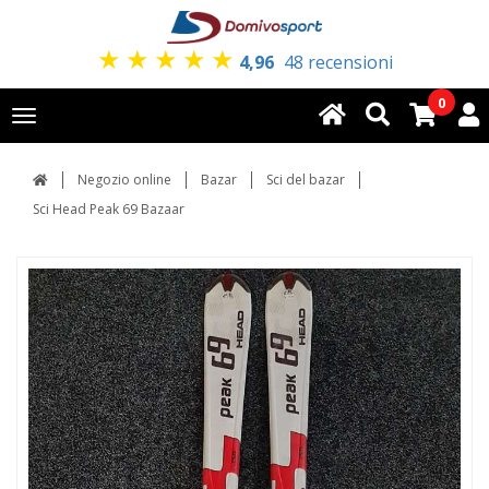
★
★
★
★
★
4,96
48 recensioni
0
Toggle
navigation
Negozio online
Bazar
Sci del bazar
Sci Head Peak 69 Bazaar