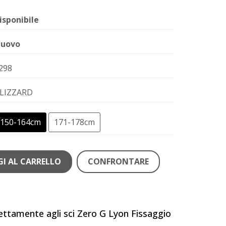
isponibile
uovo
298
LIZZARD
150-164cm
171-178cm
I AL CARRELLO
CONFRONTARE
fettamente agli sci Zero G Lyon Fissaggio