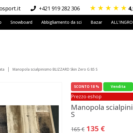
★
★
★
★
★
sport.it
+421 919 282 306
4
p
Snowboard
Abbigliamento da sci
Bazar
ALL'INGR
ata
Manopola scialpinismo BLIZZARD Skin Zero G 85 S
SCONTO 18 %
Vendita
Prezzo eshop
Manopola scialpin
S
135 €
165 €