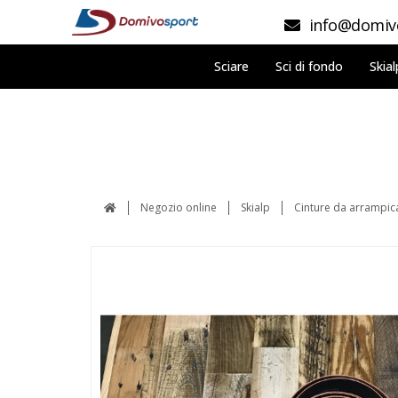
info@domivo
Sciare
Sci di fondo
Skial
Negozio online
Skialp
Cinture da arrampic