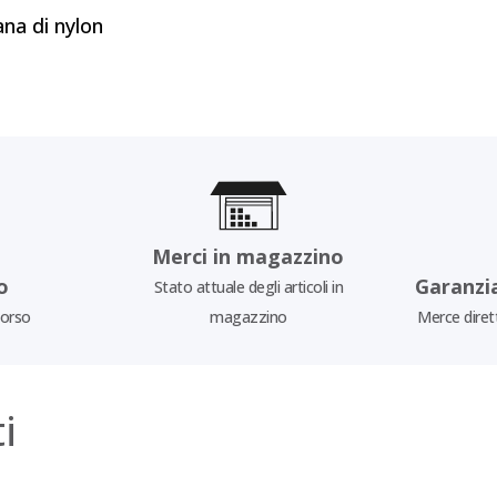
a di nylon
Merci in magazzino
o
Garanzi
Stato attuale degli articoli in
borso
magazzino
Merce diret
i