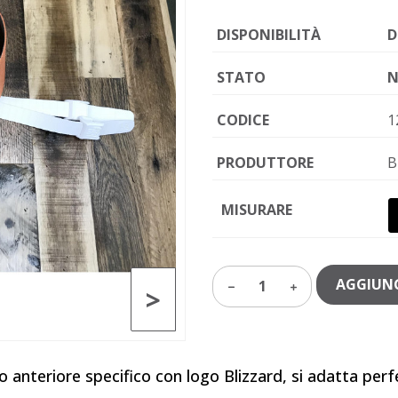
DISPONIBILITÀ
D
STATO
N
CODICE
1
PRODUTTORE
B
MISURARE
AGGIUNG
1
>
o anteriore specifico con logo Blizzard, si adatta per