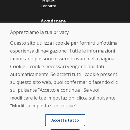
Negozio
Contatto
Acquistare
Negozio online
Apprezziamo la tua privacy
Termini e condizioni commerciali
Spedizione e pagamento
Questo sito utilizza i cookie per fornirti un'ottima
Rimostranza
esperienza di navigazione. Tutte le informazioni
Reso e cambio merce
importanti possono essere trovate nella pagina
Protezione dei dati personali
Cookies
Cookie. I cookie necessari vengono abilitati
automaticamente. Se accetti tutti i cookie presenti
Verificato dai clienti
su questo sito web, puoi confermarlo facendo clic
★
★
★
★
★
sul pulsante "Accetto e continua". Se vuoi
modificare le tue impostazioni clicca sul pulsante
"Modifica impostazioni cookie".
Accetta tutto