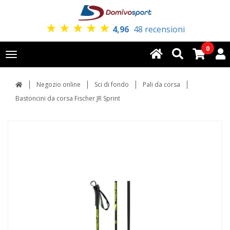
★
★
★
★
★
4,96
48 recensioni
0
Toggle
navigation
Negozio online
Sci di fondo
Pali da corsa
Bastoncini da corsa Fischer JR Sprint