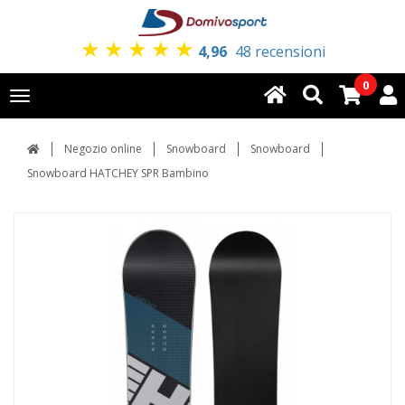
★
★
★
★
★
4,96
48 recensioni
0
Toggle
navigation
Negozio online
Snowboard
Snowboard
Snowboard HATCHEY SPR Bambino