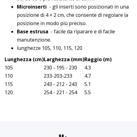
Microinserti
- gli inserti sono posizionati in una
posizione di 4 × 2 cm, che consente di regolare la
posizione in modo più preciso.
Base estrusa
- facile da riparare e di facile
manutenzione.
lunghezze 105, 110, 115, 120
Lunghezza (cm)
Larghezza (mm)
Raggio (m)
105
230 - 195 - 230
4.3
110
233-203-233
4.7
115
243 - 212 - 243
5.1
120
254 - 221 - 254
5.5