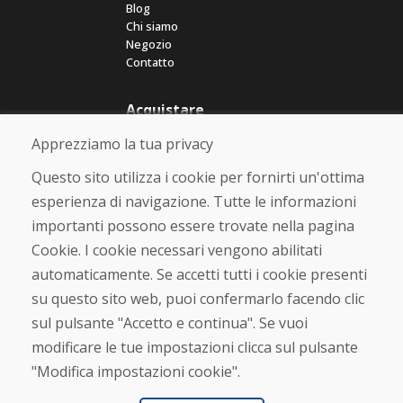
Blog
Chi siamo
Negozio
Contatto
Acquistare
Negozio online
Apprezziamo la tua privacy
Termini e condizioni commerciali
Spedizione e pagamento
Questo sito utilizza i cookie per fornirti un'ottima
Rimostranza
esperienza di navigazione. Tutte le informazioni
Reso e cambio merce
importanti possono essere trovate nella pagina
Protezione dei dati personali
Cookies
Cookie. I cookie necessari vengono abilitati
automaticamente. Se accetti tutti i cookie presenti
Verificato dai clienti
su questo sito web, puoi confermarlo facendo clic
★
★
★
★
★
sul pulsante "Accetto e continua". Se vuoi
modificare le tue impostazioni clicca sul pulsante
"Modifica impostazioni cookie".