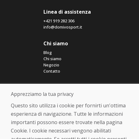
Linea di assistenza
+421 919 282 306
info@domivosport.it
Chi siamo
Blog
Chi siamo
Negozio
Contatto
Acquistare
Apprezziamo la tua privacy
Negozio online
Termini e condizioni commerciali
Questo sito utilizza i cookie per fornirti un'ottima
Spedizione e pagamento
esperienza di navigazione. Tutte le informazioni
Rimostranza
Reso e cambio merce
importanti possono essere trovate nella pagina
Protezione dei dati personali
Cookie. I cookie necessari vengono abilitati
Cookies