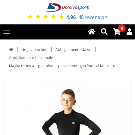
★
★
★
★
★
4,96
48 recensioni
0
Toggle
navigation
Negozio online
Abbigliamento da sci
Abbigliamento funzionale
Maglia termica + pantaloni + passamontagna Radical Kris nero