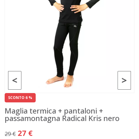
<
>
SCONTO 6 %
Maglia termica + pantaloni +
passamontagna Radical Kris nero
27 €
29 €