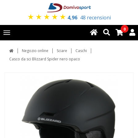
★
★
★
★
★
4,96
48 recensioni
0
Toggle
navigation
Negozio online
Sciare
Caschi
Casco da sci Blizzard Spider nero opaco