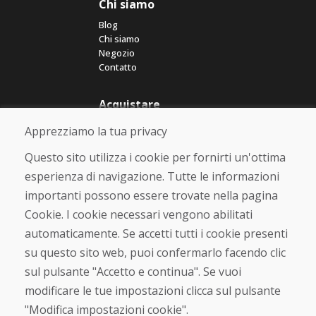
Chi siamo
Blog
Chi siamo
Negozio
Contatto
Acquistare
Negozio online
Apprezziamo la tua privacy
Termini e condizioni commerciali
Spedizione e pagamento
Questo sito utilizza i cookie per fornirti un'ottima
Rimostranza
esperienza di navigazione. Tutte le informazioni
Reso e cambio merce
importanti possono essere trovate nella pagina
Protezione dei dati personali
Cookies
Cookie. I cookie necessari vengono abilitati
automaticamente. Se accetti tutti i cookie presenti
Verificato dai clienti
su questo sito web, puoi confermarlo facendo clic
★
★
★
★
★
sul pulsante "Accetto e continua". Se vuoi
modificare le tue impostazioni clicca sul pulsante
"Modifica impostazioni cookie".