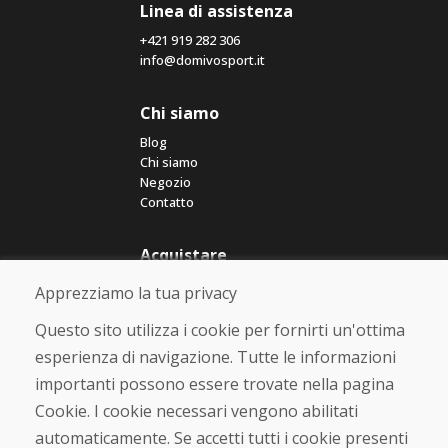
Linea di assistenza
+421 919 282 306
info@domivosport.it
Chi siamo
Blog
Chi siamo
Negozio
Contatto
Acquistare
Negozio online
Apprezziamo la tua privacy
Termini e condizioni commerciali
Spedizione e pagamento
Questo sito utilizza i cookie per fornirti un'ottima
Rimostranza
esperienza di navigazione. Tutte le informazioni
Reso e cambio merce
importanti possono essere trovate nella pagina
Protezione dei dati personali
Cookies
Cookie. I cookie necessari vengono abilitati
automaticamente. Se accetti tutti i cookie presenti