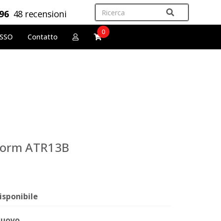
,96
48 recensioni
0
OSSO
Contatto
Storm ATR13B
isponibile
uovo