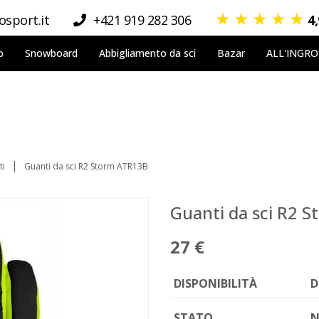
★
★
★
★
★
sport.it
+421 919 282 306
4
p
Snowboard
Abbigliamento da sci
Bazar
ALL'INGR
ti
Guanti da sci R2 Storm ATR13B
Guanti da sci R2 
27 €
DISPONIBILITÀ
D
STATO
N