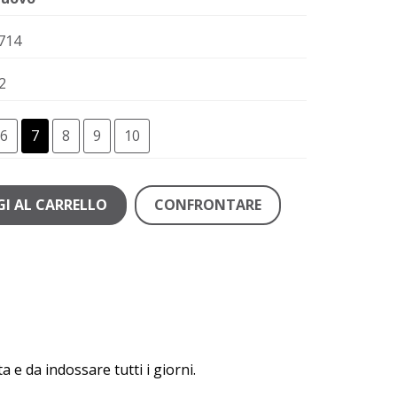
714
2
6
7
8
9
10
I AL CARRELLO
CONFRONTARE
ta e da indossare tutti i giorni.