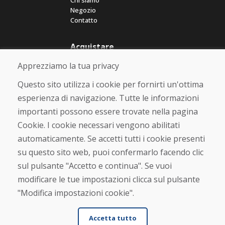
Chi siamo
Negozio
Contatto
Acquistare
Negozio online
Apprezziamo la tua privacy
Termini e condizioni commerciali
Spedizione e pagamento
Questo sito utilizza i cookie per fornirti un'ottima
Rimostranza
esperienza di navigazione. Tutte le informazioni
Reso e cambio merce
importanti possono essere trovate nella pagina
Protezione dei dati personali
Cookies
Cookie. I cookie necessari vengono abilitati
automaticamente. Se accetti tutti i cookie presenti
Verificato dai clienti
su questo sito web, puoi confermarlo facendo clic
★
★
★
★
★
sul pulsante "Accetto e continua". Se vuoi
modificare le tue impostazioni clicca sul pulsante
"Modifica impostazioni cookie".
Accetta tutto