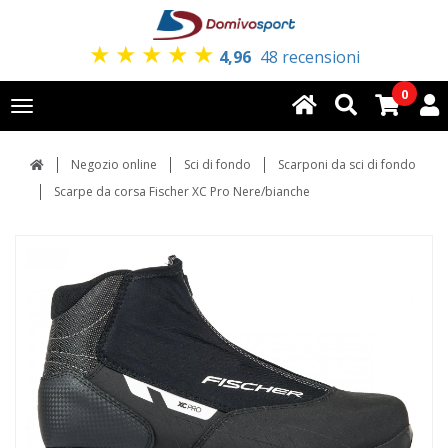
★
★
★
★
★
4,96
48 recensioni
0
Toggle
navigation
Negozio online
Sci di fondo
Scarponi da sci di fondo
Scarpe da corsa Fischer XC Pro Nere/bianche