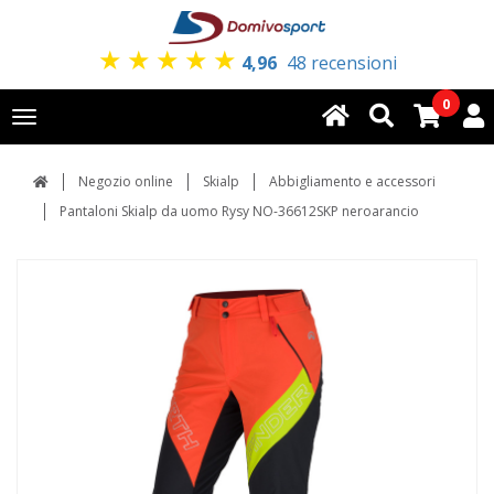
★
★
★
★
★
4,96
48 recensioni
0
Toggle
navigation
Negozio online
Skialp
Abbigliamento e accessori
Pantaloni Skialp da uomo Rysy NO-36612SKP neroarancio