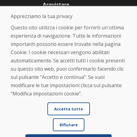
Acquistare
Negozio online
Apprezziamo la tua privacy
Termini e condizioni commerciali
Spedizione e pagamento
Questo sito utilizza i cookie per fornirti un'ottima
Rimostranza
esperienza di navigazione. Tutte le informazioni
Reso e cambio merce
importanti possono essere trovate nella pagina
Protezione dei dati personali
Cookies
Cookie. I cookie necessari vengono abilitati
automaticamente. Se accetti tutti i cookie presenti
Verificato dai clienti
su questo sito web, puoi confermarlo facendo clic
★
★
★
★
★
sul pulsante "Accetto e continua". Se vuoi
modificare le tue impostazioni clicca sul pulsante
"Modifica impostazioni cookie".
Accetta tutto
Rifiutare
© DOMIVOSPORT 2026, tutti i diritti riservati