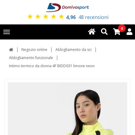
★
★
★
★
★
4,96
48 recensioni
0
Toggle
navigation
Negozio online
Abbigliamento da sci
Abbigliamento funzionale
Intimo termico da donna 4F BIDD031 limone neon