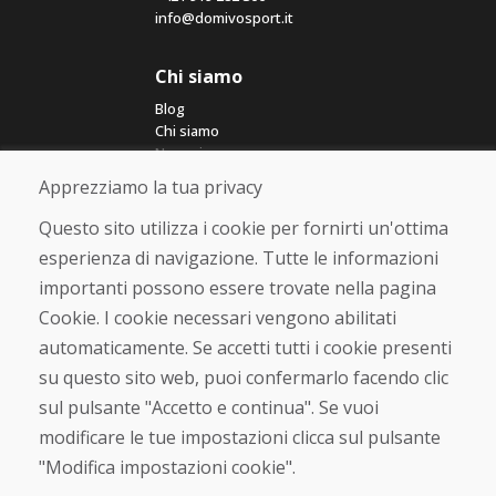
info@domivosport.it
Chi siamo
Blog
Chi siamo
Negozio
Contatto
Apprezziamo la tua privacy
Questo sito utilizza i cookie per fornirti un'ottima
Acquistare
esperienza di navigazione. Tutte le informazioni
Negozio online
importanti possono essere trovate nella pagina
Termini e condizioni commerciali
Spedizione e pagamento
Cookie. I cookie necessari vengono abilitati
Rimostranza
automaticamente. Se accetti tutti i cookie presenti
Reso e cambio merce
su questo sito web, puoi confermarlo facendo clic
Protezione dei dati personali
Cookies
sul pulsante "Accetto e continua". Se vuoi
modificare le tue impostazioni clicca sul pulsante
Verificato dai clienti
"Modifica impostazioni cookie".
★
★
★
★
★