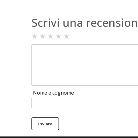
Scrivi una recensio
★
★
★
★
★
Nome e cognome
Inviare