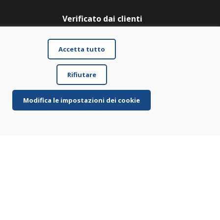
Verificato dai clienti
★
★
★
★
★
Accetta tutto
Rifiutare
Modifica le impostazioni dei cookie