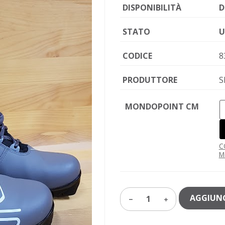
DISPONIBILITÀ
D
STATO
U
CODICE
8
PRODUTTORE
S
MONDOPOINT CM
C
M
AGGIUNG
1