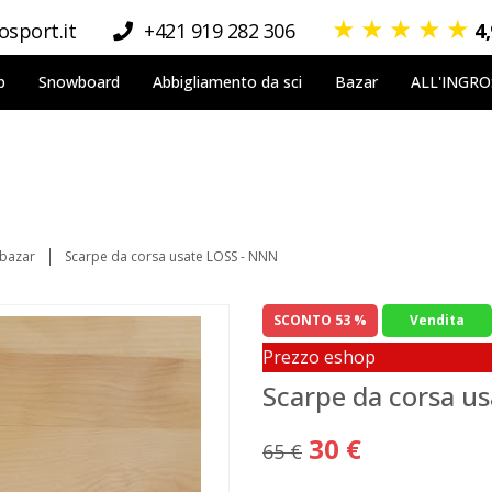
★
★
★
★
★
sport.it
+421 919 282 306
4
p
Snowboard
Abbigliamento da sci
Bazar
ALL'INGR
 bazar
Scarpe da corsa usate LOSS - NNN
SCONTO 53 %
Vendita
Prezzo eshop
Scarpe da corsa u
30 €
65 €