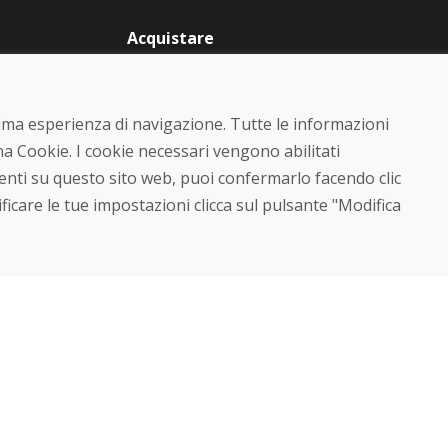
Acquistare
Negozio online
Termini e condizioni
commerciali
ttima esperienza di navigazione. Tutte le informazioni
Spedizione e pagamento
Rimostranza
a Cookie. I cookie necessari vengono abilitati
Reso e cambio merce
senti su questo sito web, puoi confermarlo facendo clic
Protezione dei dati personali
ficare le tue impostazioni clicca sul pulsante "Modifica
Cookies
© DOMIVOSPORT 2026, tutti i diritti riservati
DUFEKSOFT
-
creazione di siti web
,
creazione di e-shop