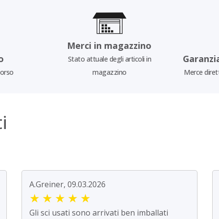
Merci in magazzino
o
Garanzi
Stato attuale degli articoli in
borso
magazzino
Merce diret
i
A.Greiner, 09.03.2026
★
★
★
★
★
Gli sci usati sono arrivati ben imballati