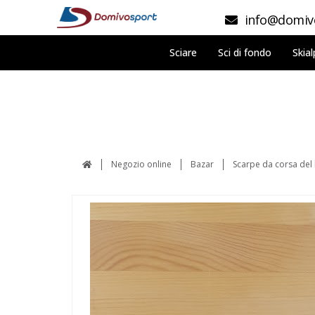
info@domivo
Sciare
Sci di fondo
Skial
Negozio online
Bazar
Scarpe da corsa del