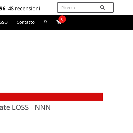
,96
48 recensioni
0
OSSO
Contatto
sate LOSS - NNN