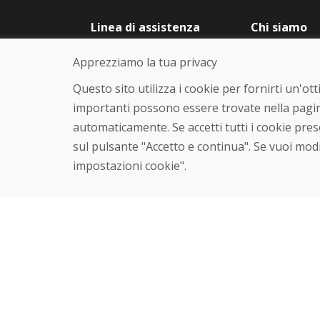
Linea di assistenza
Chi siamo
+421 919 282 306
Blog
Apprezziamo la tua privacy
info@domivosport.it
Chi siamo
Negozio
Questo sito utilizza i cookie per fornirti un'o
Contatto
importanti possono essere trovate nella pagin
automaticamente. Se accetti tutti i cookie pre
sul pulsante "Accetto e continua". Se vuoi modi
impostazioni cookie".