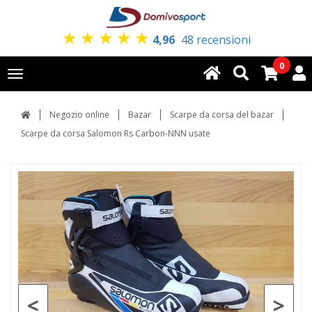
★
★
★
★
★
4,96
48 recensioni
0
Toggle
navigation
Negozio online
Bazar
Scarpe da corsa del bazar
Scarpe da corsa Salomon Rs Carbon-NNN usate
<
>