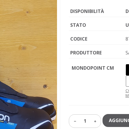
DISPONIBILITÀ
D
STATO
U
CODICE
8
PRODUTTORE
S
MONDOPOINT CM
C
M
AGGIUNG
1