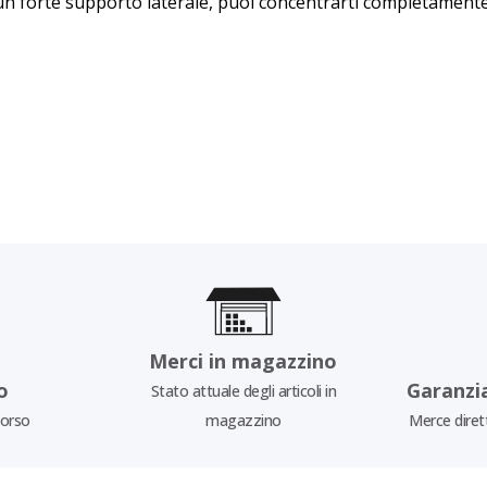
 un forte supporto laterale, puoi concentrarti completamente
Merci in magazzino
o
Garanzi
Stato attuale degli articoli in
borso
magazzino
Merce diret