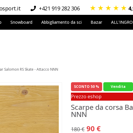
★
★
★
★
★
sport.it
+421 919 282 306
4
p
Snowboard
Abbigliamento da sci
Bazar
ALL'INGR
ar Salomon RS Skate - Attacco NNN
SCONTO 50 %
Vendita
Prezzo eshop
Scarpe da corsa Ba
NNN
90 €
180 €