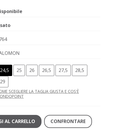
isponibile
sato
764
ALOMON
24,5
25
26
26,5
27,5
28,5
29
OME SCEGLIERE LA TAGLIA GIUSTA E COS'È
ONDOPOINT
I AL CARRELLO
CONFRONTARE