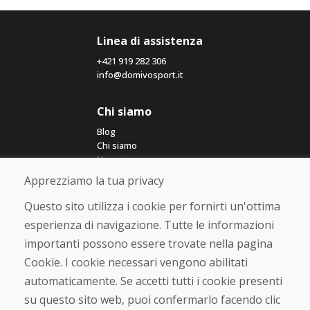
Linea di assistenza
+421 919 282 306
info@domivosport.it
Chi siamo
Blog
Chi siamo
Negozio
Contatto
Apprezziamo la tua privacy
Questo sito utilizza i cookie per fornirti un'ottima
Acquistare
esperienza di navigazione. Tutte le informazioni
Negozio online
importanti possono essere trovate nella pagina
Termini e condizioni commerciali
Spedizione e pagamento
Cookie. I cookie necessari vengono abilitati
Rimostranza
automaticamente. Se accetti tutti i cookie presenti
Reso e cambio merce
su questo sito web, puoi confermarlo facendo clic
Protezione dei dati personali