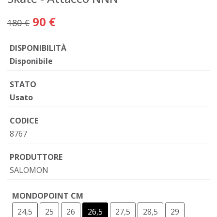
90 €
180 €
DISPONIBILITÀ
Disponibile
STATO
Usato
CODICE
8767
PRODUTTORE
SALOMON
MONDOPOINT CM
24,5
25
26
26,5
27,5
28,5
29