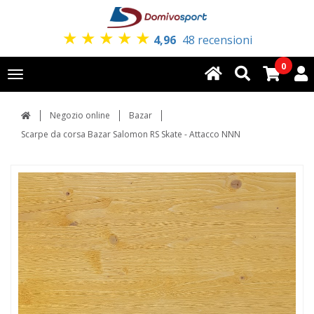
★
★
★
★
★
4,96
48 recensioni
0
Toggle
navigation
Negozio online
Bazar
Scarpe da corsa Bazar Salomon RS Skate - Attacco NNN