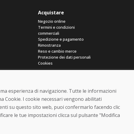
Acquistare
Negozio online
Termini e condizioni
commerciali
Spedizione e pagamento
Rimostranza
Reso e cambio merce
Protezione dei dati personali
Cookies
ttima esperienza di navigazione. Tutte le informazioni
a Cookie. I cookie necessari vengono abilitati
senti su questo sito web, puoi confermarlo facendo clic
© DOMIVOSPORT 2026, tutti i diritti riservati
ficare le tue impostazioni clicca sul pulsante "Modifica
DUFEKSOFT
-
creazione di siti web
,
creazione di e-shop