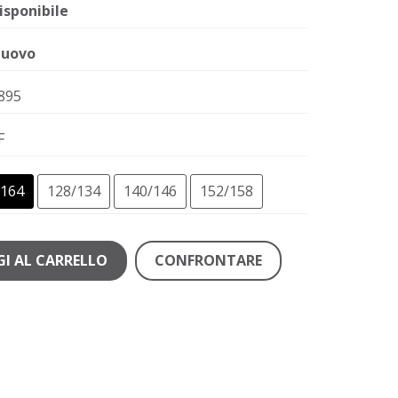
isponibile
uovo
895
F
164
128/134
140/146
152/158
I AL CARRELLO
CONFRONTARE