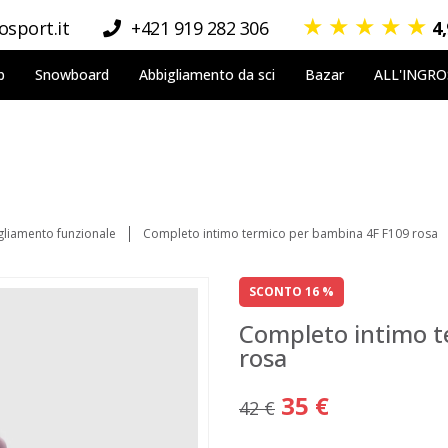
★
★
★
★
★
sport.it
+421 919 282 306
4
p
Snowboard
Abbigliamento da sci
Bazar
ALL'INGR
gliamento funzionale
Completo intimo termico per bambina 4F F109 rosa
SCONTO 16 %
Completo intimo t
rosa
35 €
42 €