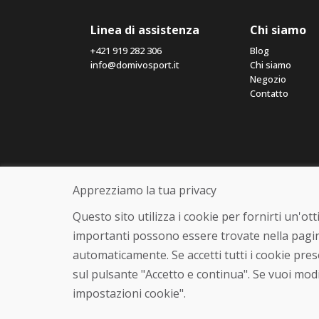
Linea di assistenza
Chi siamo
+421 919 282 306
Blog
info@domivosport.it
Chi siamo
Negozio
Contatto
Apprezziamo la tua privacy
Questo sito utilizza i cookie per fornirti un'o
importanti possono essere trovate nella pagin
automaticamente. Se accetti tutti i cookie pre
sul pulsante "Accetto e continua". Se vuoi modi
impostazioni cookie".