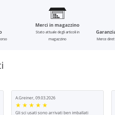
Merci in magazzino
o
Garanzi
Stato attuale degli articoli in
borso
magazzino
Merce diret
i
A.Greiner, 09.03.2026
★
★
★
★
★
Gli sci usati sono arrivati ben imballati