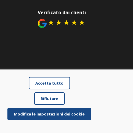
Verificato dai clienti
★
★
★
★
★
Accetta tutto
Rifiutare
Modifica le impostazioni dei cookie