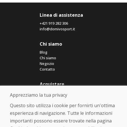
Linea di assistenza
+421 919 282 306
info@domivosport.it
Chi siamo
Blog
Chi siamo
Negozio
Contatto
Acquistare
Negozio online
Apprezziamo la tua privacy
Termini e condizioni commerciali
Spedizione e pagamento
Questo sito utilizza i cookie per fornirti un'ottima
Rimostranza
esperienza di navigazione. Tutte le informazioni
Reso e cambio merce
importanti possono essere trovate nella pagina
Protezione dei dati personali
Cookies